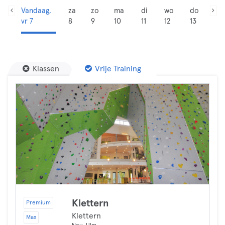
Vandaag,
za
zo
ma
di
wo
do
vr 7
8
9
10
11
12
13
Klassen
Vrije Training
Klettern
Premium
Klettern
Max