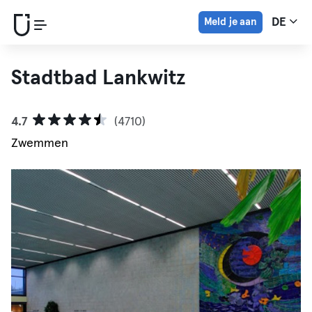
Meld je aan
DE
Stadtbad Lankwitz
4.7
(4710)
Zwemmen