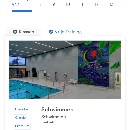
vr 7
8
9
10
11
12
13
Klassen
Vrije Training
Schwimmen
Essential
Schwimmen
Classic
Lankwitz
Premium