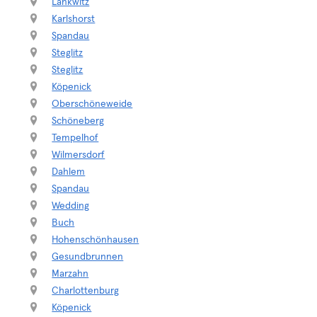
Lankwitz
Karlshorst
Spandau
Steglitz
Steglitz
Köpenick
Oberschöneweide
Schöneberg
Tempelhof
Wilmersdorf
Dahlem
Spandau
Wedding
Buch
Hohenschönhausen
Gesundbrunnen
Marzahn
Charlottenburg
Köpenick