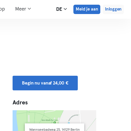
hop
Meer
DE
Meld je aan
Inloggen
Begin nu vanaf 24,00 €
Adres
Wannseebadweg 25, 14129 Berlin