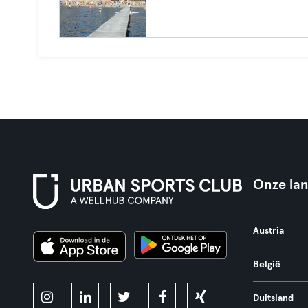
Onze la
Austria
België
Duitsland