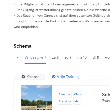
- Ihre Mitgliedschaft deckt den allgemeinen Eintritt ab; für Lei
- Der Zugang ist wetterabhängig; bitte prüfen Sie die Website d
- Das Rauchen von Cannabis ist auf dem gesamten Gelände st
- Es gibt nur begrenzte Parkmöglichkeiten am Wannseebadweg; 
wird empfohlen.
Schema
Vandaag, vr 7
za 8
zo 9
ma 10
di 11
wo
Klassen
Vrije Training
Sc
Essential
Classic
Zwe
Premium
Max