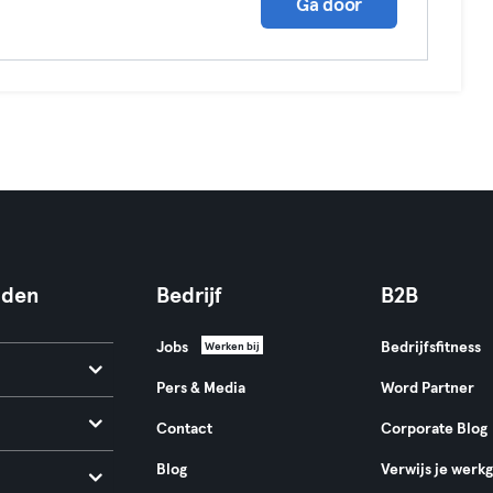
Ga door
nden
Bedrijf
B2B
Jobs
Bedrijfsfitness
Werken bij
Pers & Media
Word Partner
Contact
Corporate Blog
Blog
Verwijs je werk