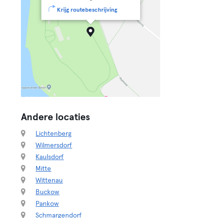
Krijg routebeschrijving
Andere locaties
Lichtenberg
Wilmersdorf
Kaulsdorf
Mitte
Wittenau
Buckow
Pankow
Schmargendorf