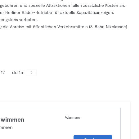
hgebühren und spezielle Attraktionen fallen zusätzliche Kosten an.
er Berliner Bäder-Betriebe für aktuelle Kapazitätsanzeigen.
rengstens verboten.
die Anreise mit öffentlichen Verkehrsmitteln (S-Bahn Nikolassee)
 12
do 13
Wannsee
hwimmen
mmen