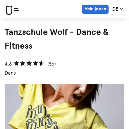
Meld je aan
DE
Tanzschule Wolf - Dance &
Fitness
4.6
(56)
Dans