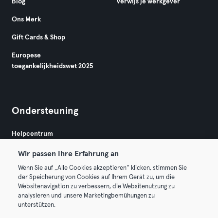
Blog
Verwijs je werkgever
Ons Merk
Gift Cards & Shop
Europese
toegankelijkheidswet 2025
Ondersteuning
Helpcentrum
Wir passen Ihre Erfahrung an
Wenn Sie auf „Alle Cookies akzeptieren“ klicken, stimmen Sie
der Speicherung von Cookies auf Ihrem Gerät zu, um die
Websitenavigation zu verbessern, die Websitenutzung zu
analysieren und unsere Marketingbemühungen zu
Algemene Voorwaarden
Privacy
Bedrijfsgegevens
unterstützen.