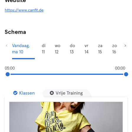
Website
https://www.canfit.de
Schema
Vandaag,
di
wo
do
vr
za
zo
ma 10
11
12
13
14
15
16
05:00
00:00
Klassen
Vrije Training