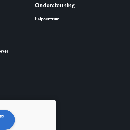
Ondersteuning
Helpcentrum
gever
es