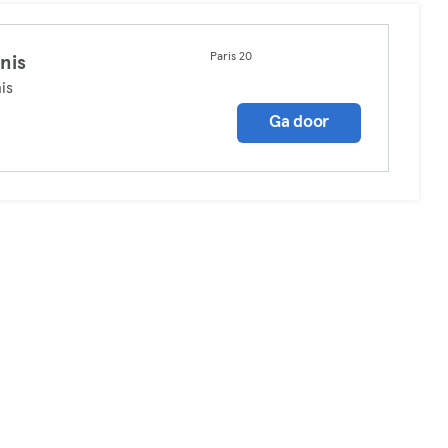
Paris 20
nis
is
Ga door