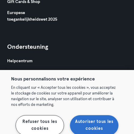
Gift Cards & Shop
Europese
toegankelijkheidswet 2025
Ondersteuning
Helpcentrum
Nous personnalisons votre expérience
En cliquant sur « Accepter tous les cookies », vous acceptez
le stockage de cookies sur votre appareil pour améliorer la
navigation sur le site, analyser son utilisation et contribuer à
Algemene Voorwaarden
Privacy
Bedrijfsgegevens
nos efforts de marketing.
Membership opzeggen
Trek hier je contract terug
Refuser tous les
Autoriser tous les
cookies
cookies