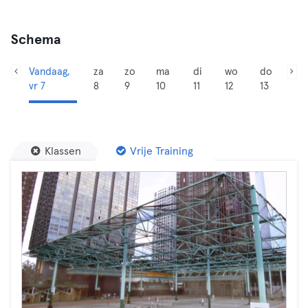
Schema
Vandaag,
za
zo
ma
di
wo
do
vr 7
8
9
10
11
12
13
Klassen
Vrije Training