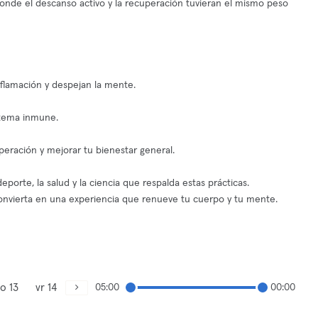
donde el descanso activo y la recuperación tuvieran el mismo peso
nflamación y despejan la mente.
istema inmune.
uperación y mejorar tu bienestar general.
orte, la salud y la ciencia que respalda estas prácticas.
nvierta en una experiencia que renueve tu cuerpo y tu mente.
o 13
vr 14
05:00
00:00