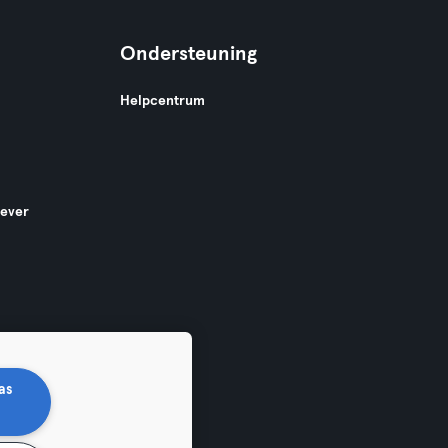
Ondersteuning
Helpcentrum
gever
as