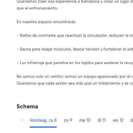
Queríamos traer esa experiencia a Barcelona y crear un lugar 
que el entrenamiento.
En nuestro espacio encontrarás:
- Baños de contraste que reactivan la circulación, reducen la i
- Sauna para relajar músculos, liberar tensión y fortalecer el s
- Luz infrarroja que penetra en los tejidos para acelerar la rec
No somos solo un centro: somos un equipo apasionado por el dep
Queremos que cada sesión sea más que un tratamiento y se co
Schema
Vandaag, za 8
zo 9
ma 10
di 11
wo 12
d