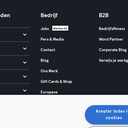
nden
Bedrijf
B2B
Jobs
Bedrijfsfitness
Werken bij
Pers & Media
Word Partner
Contact
Corporate Blog
Blog
Verwijs je werk
Ons Merk
Gift Cards & Shop
Europese
toegankelijkheidswet
2025
Aceptar todas l
cookies