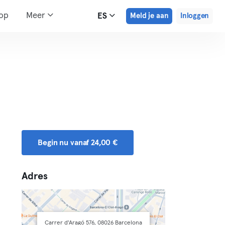
hop
Meer
ES
Meld je aan
Inloggen
Begin nu vanaf 24,00 €
Adres
Carrer d'Aragó 576, 08026 Barcelona