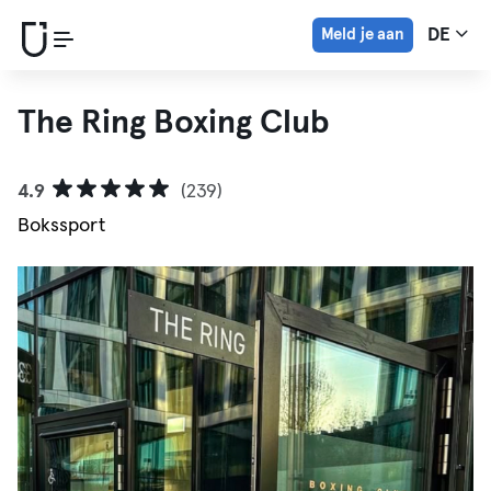
Meld je aan
DE
The Ring Boxing Club
4.9
(239)
Bokssport