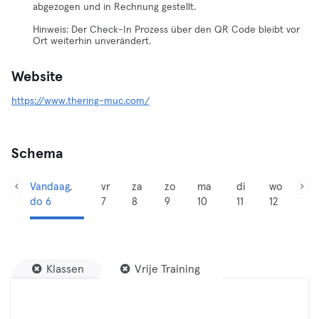
abgezogen und in Rechnung gestellt.
Hinweis: Der Check-In Prozess über den QR Code bleibt vor
Ort weiterhin unverändert.
Website
https://www.thering-muc.com/
Schema
Vandaag,
vr
za
zo
ma
di
wo
do 6
7
8
9
10
11
12
Klassen
Vrije Training