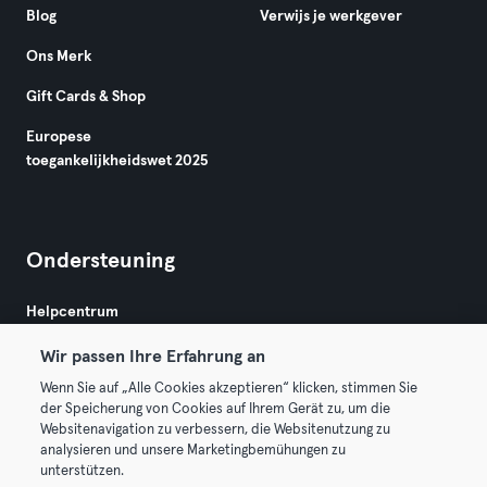
Blog
Verwijs je werkgever
Ons Merk
Gift Cards & Shop
Europese
toegankelijkheidswet 2025
Ondersteuning
Helpcentrum
Wir passen Ihre Erfahrung an
Wenn Sie auf „Alle Cookies akzeptieren“ klicken, stimmen Sie
der Speicherung von Cookies auf Ihrem Gerät zu, um die
Websitenavigation zu verbessern, die Websitenutzung zu
analysieren und unsere Marketingbemühungen zu
Algemene Voorwaarden
Privacy
Bedrijfsgegevens
unterstützen.