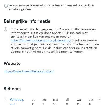
Voor sommige lessen of activiteiten kunnen extra check-in
limieten gelden.
Belangrijke informatie
Onze lessen worden gegeven op 2 niveaus: Alle niveaus en
intermediate. Dit is op Uban Sports Club (helaas) niet
zichtbaar maar kan van ons eigen rooster
https://thewhitedoorstudio.nl/lesrooster/
afgelezen worden.
Zorg ervoor dat je minimaal 5 minuten voor de les start in de
studio aanwezig bent. De deur sluit wanneer de les start en
daarna is het niet meer mogelijk binnen te komen.
Website
https://www.thewhitedoorstudio.nl
Schema
Vandaag,
za
zo
ma
di
wo
do
vr 7
8
9
10
11
12
13