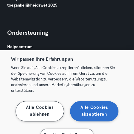
toegankelijkheidswet 2025
Ondersteuning
Helpcentrum
Wir passen Ihre Erfahrung an
Wenn Sie auf „Alle Cookies akzeptieren“ klicken, stimmen Sie
der Speicherung von Cookies auf Ihrem Gerät zu, um die
Websitenavigation zu verbessern, die Websitenutzung zu
analysieren und unsere Marketingbemühungen zu
Algemene Voorwaarden
Privacy
Bedrijfsgegevens
unterstützen.
Membership opzeggen
Trek hier je contract terug
Alle Cookies
Alle Cookies
ablehnen
akzeptieren