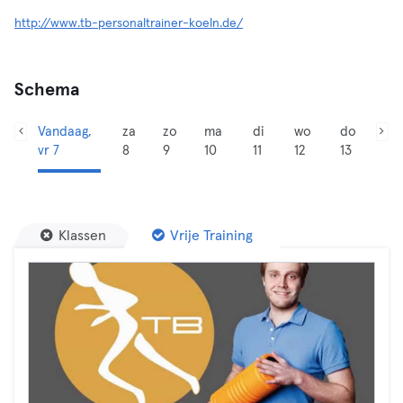
http://www.tb-personaltrainer-koeln.de/
Schema
Vandaag,
za
zo
ma
di
wo
do
vr 7
8
9
10
11
12
13
Klassen
Vrije Training