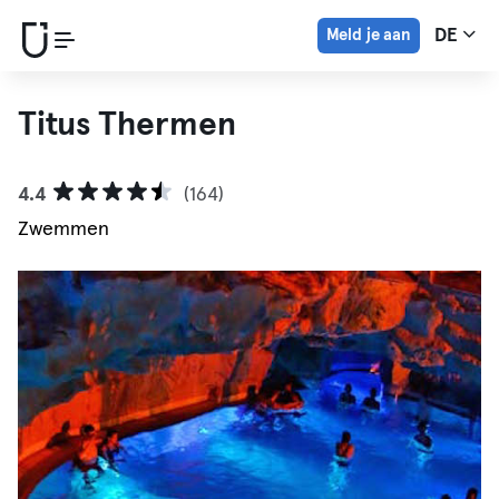
Meld je aan
DE
Titus Thermen
4.4
(164)
Zwemmen