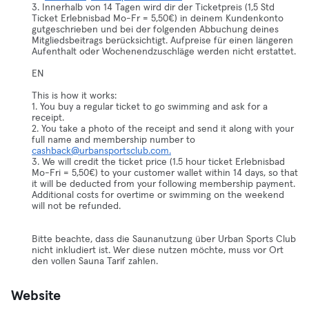
3. Innerhalb von 14 Tagen wird dir der Ticketpreis (1,5 Std
Ticket Erlebnisbad Mo-Fr = 5,50€) in deinem Kundenkonto
gutgeschrieben und bei der folgenden Abbuchung deines
Mitgliedsbeitrags berücksichtigt. Aufpreise für einen längeren
Aufenthalt oder Wochenendzuschläge werden nicht erstattet.
EN
This is how it works:
1. You buy a regular ticket to go swimming and ask for a
receipt.
2. You take a photo of the receipt and send it along with your
full name and membership number to
cashback@urbansportsclub.com.
3. We will credit the ticket price (1.5 hour ticket Erlebnisbad
Mo-Fri = 5,50€) to your customer wallet within 14 days, so that
it will be deducted from your following membership payment.
Additional costs for overtime or swimming on the weekend
will not be refunded.
Bitte beachte, dass die Saunanutzung über Urban Sports Club
nicht inkludiert ist. Wer diese nutzen möchte, muss vor Ort
den vollen Sauna Tarif zahlen.
Website