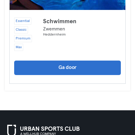
Schwimmen
Essential
Zwemmen
Classic
Heddernheim
Premium
Max
Ga door