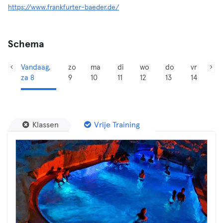
https://www.frankfurter-baeder.de/
Schema
Vandaag,
zo
ma
di
wo
do
vr
za 8
9
10
11
12
13
14
Klassen
Vrije Training