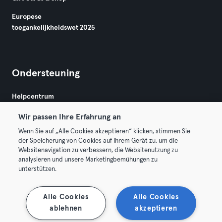
Europese
toegankelijkheidswet 2025
Ondersteuning
Helpcentrum
Wir passen Ihre Erfahrung an
Wenn Sie auf „Alle Cookies akzeptieren“ klicken, stimmen Sie
der Speicherung von Cookies auf Ihrem Gerät zu, um die
Websitenavigation zu verbessern, die Websitenutzung zu
analysieren und unsere Marketingbemühungen zu
Algemene Voorwaarden
Privacy
Bedrijfsgegevens
unterstützen.
Membership opzeggen
Trek hier je contract terug
Alle Cookies
Alle Cookies
ablehnen
akzeptieren