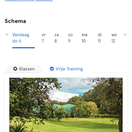
Schema
Vandaag,
vr
za
zo
ma
di
wo
do 6
7
8
9
10
11
12
Klassen
Vrije Training