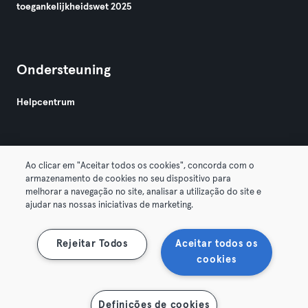
toegankelijkheidswet 2025
Ondersteuning
Helpcentrum
Ao clicar em "Aceitar todos os cookies", concorda com o
armazenamento de cookies no seu dispositivo para
melhorar a navegação no site, analisar a utilização do site e
Algemene Voorwaarden
Privacy
Bedrijfsgegevens
ajudar nas nossas iniciativas de marketing.
Membership opzeggen
Trek hier je contract terug
Rejeitar Todos
Aceitar todos os
cookies
Definições de cookies