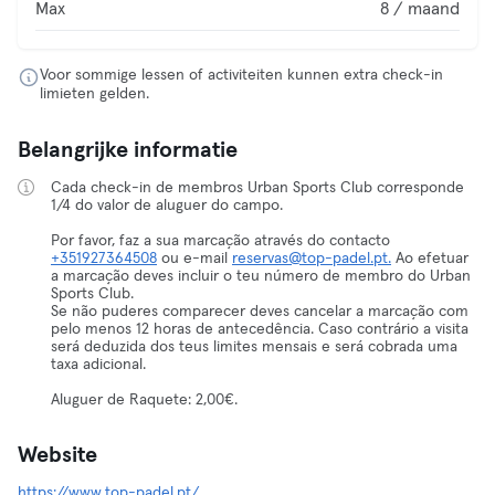
Max
8 / maand
Voor sommige lessen of activiteiten kunnen extra check-in
limieten gelden.
Belangrijke informatie
Cada check-in de membros Urban Sports Club corresponde
1/4 do valor de aluguer do campo.
Por favor, faz a sua marcação através do contacto
+351927364508
ou e-mail
reservas@top-padel.pt.
Ao efetuar
a marcação deves incluir o teu número de membro do Urban
Sports Club.
Se não puderes comparecer deves cancelar a marcação com
pelo menos 12 horas de antecedência. Caso contrário a visita
será deduzida dos teus limites mensais e será cobrada uma
taxa adicional.
Aluguer de Raquete: 2,00€.
Website
https://www.top-padel.pt/