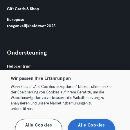
Gift Cards & Shop
Europese
toegankelijkheidswet 2025
Ondersteuning
Helpcentrum
Wir passen Ihre Erfahrung an
Wenn Sie auf „Alle Cookies akzeptieren“ klicken, stimmen Sie
der Speicherung von Cookies auf Ihrem Gerät zu, um die
Websitenavigation zu verbessern, die Websitenutzung zu
analysieren und unsere Marketingbemühungen zu
Algemene Voorwaarden
Privacy
Bedrijfsgegevens
unterstützen.
Membership opzeggen
Trek hier je contract terug
Alle Cookies
Alle Cookies