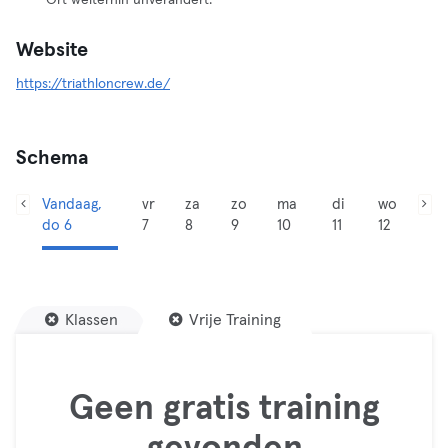
Ort weiterhin unverändert.
Website
https://triathloncrew.de/
Schema
Vandaag,
vr
za
zo
ma
di
wo
do 6
7
8
9
10
11
12
Klassen
Vrije Training
Geen gratis training