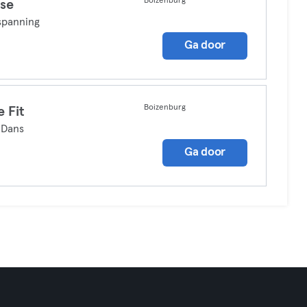
Boizenburg
se
spanning
Ga door
Boizenburg
e Fit
 Dans
Ga door