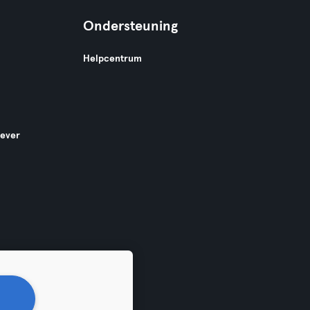
Ondersteuning
Helpcentrum
gever