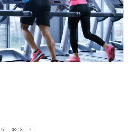
 12
do 13