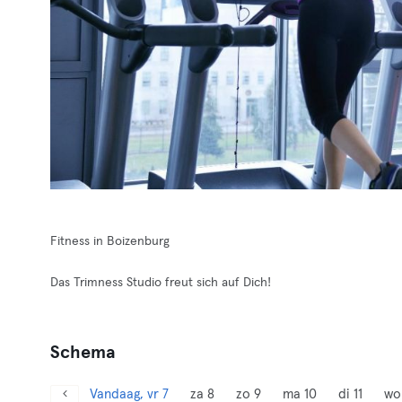
Fitness in Boizenburg
Das Trimness Studio freut sich auf Dich!
Schema
Vandaag, vr 7
za 8
zo 9
ma 10
di 11
wo