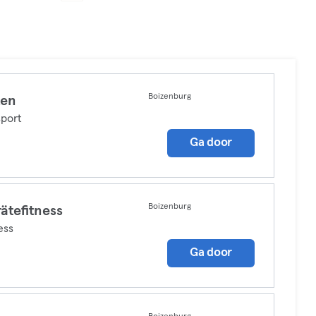
Boizenburg
xen
port
Ga door
Boizenburg
ätefitness
ess
Ga door