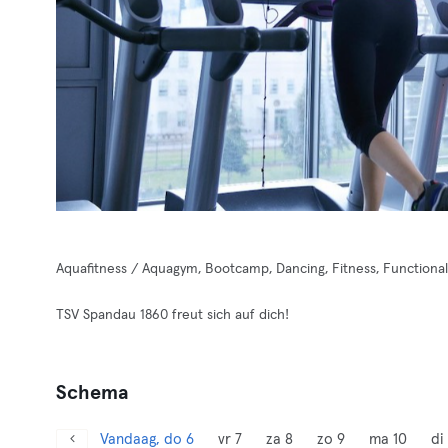
Aquafitness / Aquagym, Bootcamp, Dancing, Fitness, Functional 
TSV Spandau 1860 freut sich auf dich!
Schema
Vandaag, do 6
vr 7
za 8
zo 9
ma 10
di 