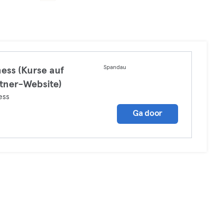
Spandau
ness (Kurse auf
tner-Website)
ess
Ga door