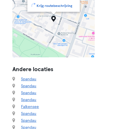
Krijg routebeschrijving
Andere locaties
Spandau
Spandau
Spandau
Spandau
Falkensee
Spandau
Spandau
Spandau