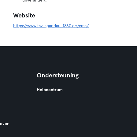
unverändert.
Website
https://www.tsv-spandau-1860.de/cms/
Ondersteuning
Helpcentrum
gever