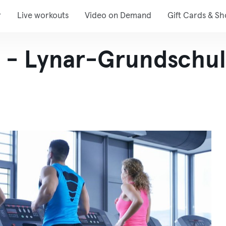
r
Live workouts
Video on Demand
Gift Cards & S
 - Lynar-Grundschu