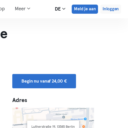
hop
Meer
DE
Meld je aan
Inloggen
le
Begin nu vanaf 24,00 €
Adres
Lutherstraße 19, 13585 Berlin