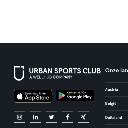
Onze la
Austria
België
Duitsland