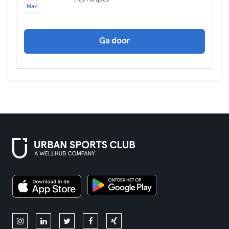
Tres Forques
Max
Ga door