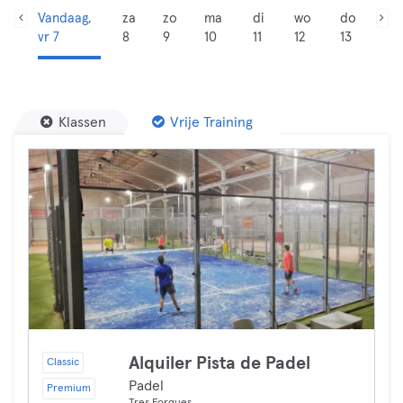
Vandaag,
za
zo
ma
di
wo
do
vr 7
8
9
10
11
12
13
Klassen
Vrije Training
Alquiler Pista de Padel
Classic
Padel
Premium