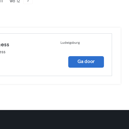
11
wo 12
Ludwigsburg
ness
ess
Ga door