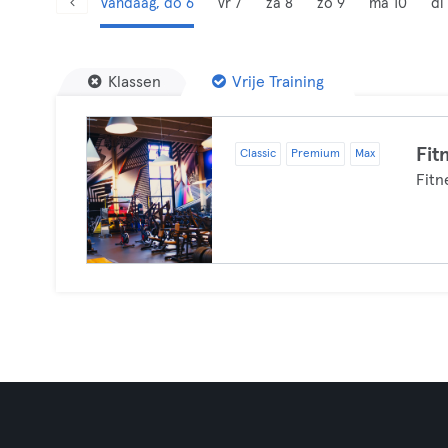
Vandaag, do 6
vr 7
za 8
zo 9
ma 10
di 
Klassen
Vrije Training
Fit
Classic
Premium
Max
Fitn