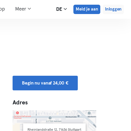
hop
Meer
DE
Meld je aan
Inloggen
Begin nu vanaf 24,00 €
Adres
Rheinlandstraße 12, 71636 Stuttgart