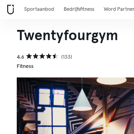
Sportaanbod
Bedrijfsfitness
Word Partne
Twentyfourgym
4.6
(133)
Fitness