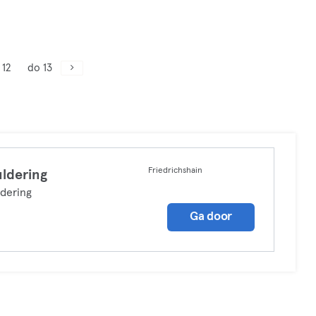
 12
do 13
Friedrichshain
ldering
dering
Ga door