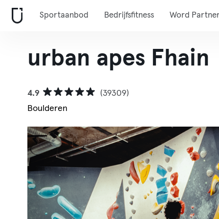
Sportaanbod
Bedrijfsfitness
Word Partne
urban apes Fhain
4.9
(39309)
Boulderen