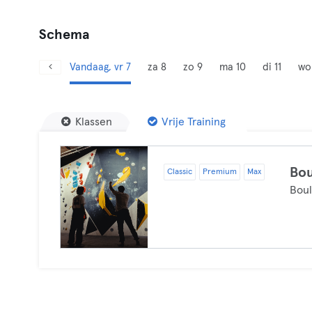
Schema
Vandaag, vr 7
za 8
zo 9
ma 10
di 11
wo
Klassen
Vrije Training
Bou
Classic
Premium
Max
Boul