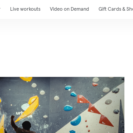
r
Live workouts
Video on Demand
Gift Cards & S