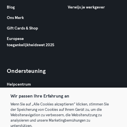
Blog
Verwijs je werkgever
Ons Merk
Gift Cards & Shop
Europese
toegankelijkheidswet 2025
Ondersteuning
Helpcentrum
Wir passen Ihre Erfahrung an
Wenn Sie auf „Alle Cookies akzeptieren“ klicken, stimmen Sie
der Speicherung von Cookies auf Ihrem Gerät zu, um die
Websitenavigation zu verbessern, die Websitenutzung zu
analysieren und unsere Marketingbemühungen zu
Algemene Voorwaarden
Privacy
Bedrijfsgegevens
unterstützen.