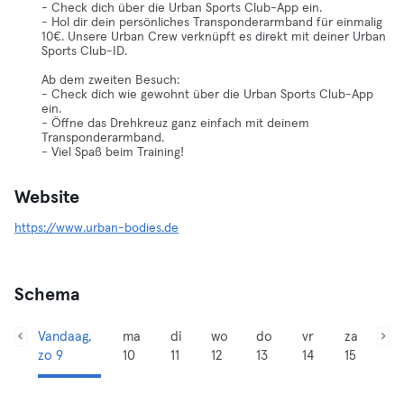
- Check dich über die Urban Sports Club-App ein.
- Hol dir dein persönliches Transponderarmband für einmalig
10€. Unsere Urban Crew verknüpft es direkt mit deiner Urban
Sports Club-ID.
Ab dem zweiten Besuch:
- Check dich wie gewohnt über die Urban Sports Club-App
ein.
- Öffne das Drehkreuz ganz einfach mit deinem
Transponderarmband.
- Viel Spaß beim Training!
Website
https://www.urban-bodies.de
Schema
Vandaag,
ma
di
wo
do
vr
za
zo 9
10
11
12
13
14
15