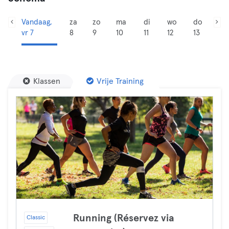
Vandaag,
za
zo
ma
di
wo
do
vr 7
8
9
10
11
12
13
Klassen
Vrije Training
Running (Réservez via
Classic