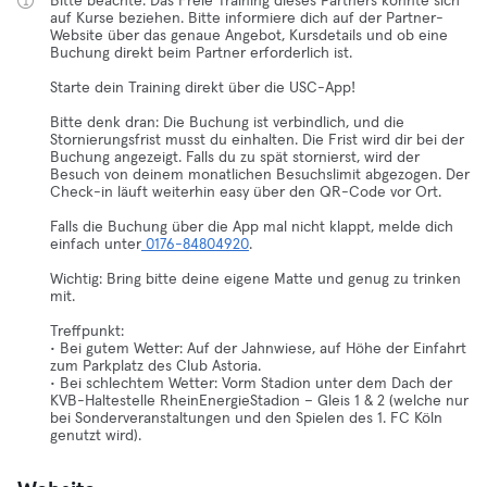
Bitte beachte: Das Freie Training dieses Partners könnte sich
auf Kurse beziehen. Bitte informiere dich auf der Partner-
Website über das genaue Angebot, Kursdetails und ob eine
Buchung direkt beim Partner erforderlich ist.
Starte dein Training direkt über die USC-App!
Bitte denk dran: Die Buchung ist verbindlich, und die
Stornierungsfrist musst du einhalten. Die Frist wird dir bei der
Buchung angezeigt. Falls du zu spät stornierst, wird der
Besuch von deinem monatlichen Besuchslimit abgezogen. Der
Check-in läuft weiterhin easy über den QR-Code vor Ort.
Falls die Buchung über die App mal nicht klappt, melde dich
einfach unter
0176-84804920
.
Wichtig: Bring bitte deine eigene Matte und genug zu trinken
mit.
Treffpunkt:
• Bei gutem Wetter: Auf der Jahnwiese, auf Höhe der Einfahrt
zum Parkplatz des Club Astoria.
• Bei schlechtem Wetter: Vorm Stadion unter dem Dach der
KVB-Haltestelle RheinEnergieStadion – Gleis 1 & 2 (welche nur
bei Sonderveranstaltungen und den Spielen des 1. FC Köln
genutzt wird).