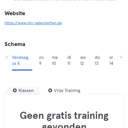
Website
https://www.vhs-vaterstetten.de
Schema
Vandaag,
zo
ma
di
wo
do
vr
za 8
9
10
11
12
13
14
Klassen
Vrije Training
Geen gratis training
gevonden