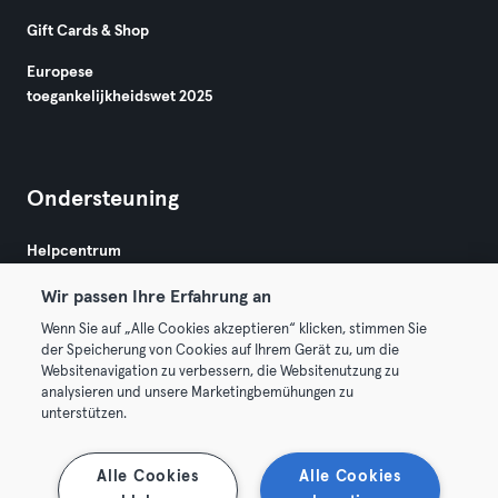
Gift Cards & Shop
Europese
toegankelijkheidswet 2025
Ondersteuning
Helpcentrum
Wir passen Ihre Erfahrung an
Wenn Sie auf „Alle Cookies akzeptieren“ klicken, stimmen Sie
der Speicherung von Cookies auf Ihrem Gerät zu, um die
Websitenavigation zu verbessern, die Websitenutzung zu
analysieren und unsere Marketingbemühungen zu
Algemene Voorwaarden
Privacy
Bedrijfsgegevens
unterstützen.
Membership opzeggen
Trek hier je contract terug
Alle Cookies
Alle Cookies