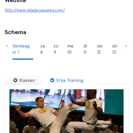
Website
http://www.vidadecapoeira.com/
Schema
Vandaag,
za
zo
ma
di
wo
do
vr 7
8
9
10
11
12
13
Klassen
Vrije Training