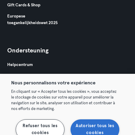
Gift Cards & Shop
Europese
toegankelijkheidswet 2025
Ondersteuning
Helpcentrum
Nous personnalisons votre expérience
En cliquant sur « Accepter tous les cookies », vous acceptez
le stockage de cookies sur votre appareil pour améliorer la
navigation sur le site, analyser son utilisation et contribuer à
Algemene Voorwaarden
Privacy
Bedrijfsgegevens
nos efforts de marketing.
Membership opzeggen
Trek hier je contract terug
Refuser tous les
Autoriser tous les
cookies
cookies