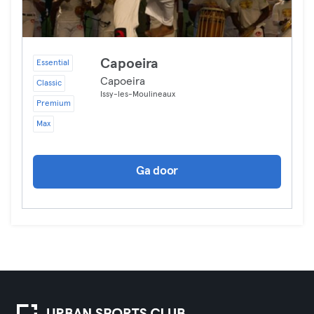
Capoeira
Essential
Capoeira
Classic
Issy-les-Moulineaux
Premium
Max
Ga door