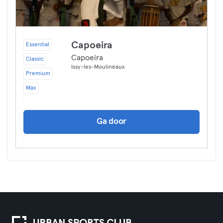
Capoeira
Essential
Capoeira
Classic
Issy-les-Moulineaux
Premium
Max
Ga door