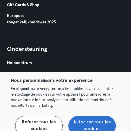
Gift Cards & Shop
Europese
toegankelijkheidswet 2025
Ondersteuning
Helpcentrum
Nous personnalisons votre expérience
En cliquant sur « Accepter tous les cookies », vous acceptez
le stockage de cookies sur votre appareil pour améliorer la
navigation sur le site, analyser son utilisation et contribuer à
Algemene Voorwaarden
Privacy
Bedrijfsgegevens
nos efforts de marketing.
Membership opzeggen
Trek hier je contract terug
Refuser tous les
Autoriser tous les
cookies
cookies