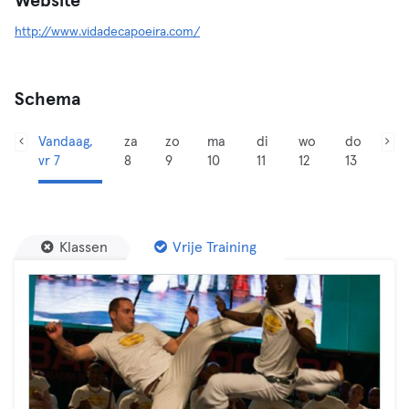
Website
http://www.vidadecapoeira.com/
Schema
Vandaag,
za
zo
ma
di
wo
do
vr 7
8
9
10
11
12
13
Klassen
Vrije Training