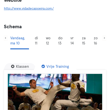
Website
http://www.vidadecapoeira.com/
Schema
Vandaag,
di
wo
do
vr
za
zo
ma 10
11
12
13
14
15
16
Klassen
Vrije Training