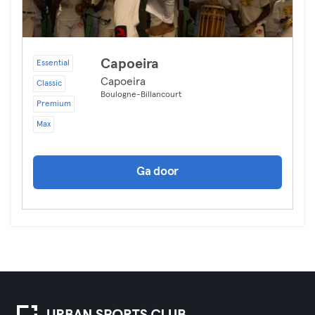
Capoeira
Essential
Capoeira
Classic
Boulogne-Billancourt
Premium
Max
Ga door