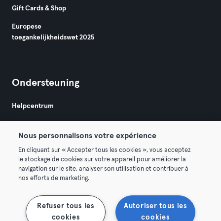
Gift Cards & Shop
Europese
toegankelijkheidswet 2025
Ondersteuning
Helpcentrum
Nous personnalisons votre expérience
En cliquant sur « Accepter tous les cookies », vous acceptez
le stockage de cookies sur votre appareil pour améliorer la
navigation sur le site, analyser son utilisation et contribuer à
Algemene Voorwaarden
Privacy
Bedrijfsgegevens
nos efforts de marketing.
Membership opzeggen
Trek hier je contract terug
Refuser tous les
Autoriser tous les
cookies
cookies