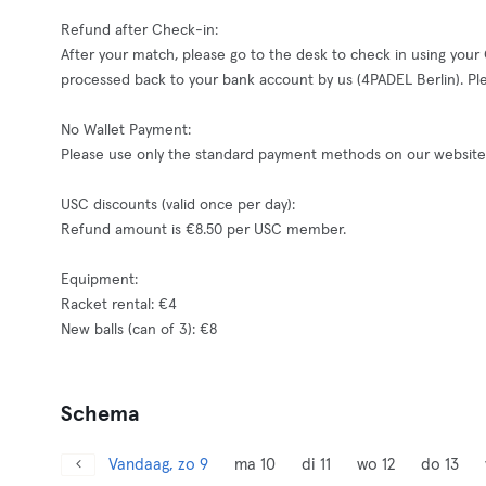
Refund after Check-in:
After your match, please go to the desk to check in using your
processed back to your bank account by us (4PADEL Berlin). Pl
No Wallet Payment:
Please use only the standard payment methods on our website, 
USC discounts (valid once per day):
Refund amount is €8.50 per USC member.
Equipment:
Racket rental: €4
New balls (can of 3): €8
Schema
Vandaag, zo 9
ma 10
di 11
wo 12
do 13