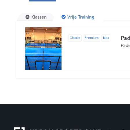
Klassen
Vrije Training
Pad
Classic
Premium
Max
Pade