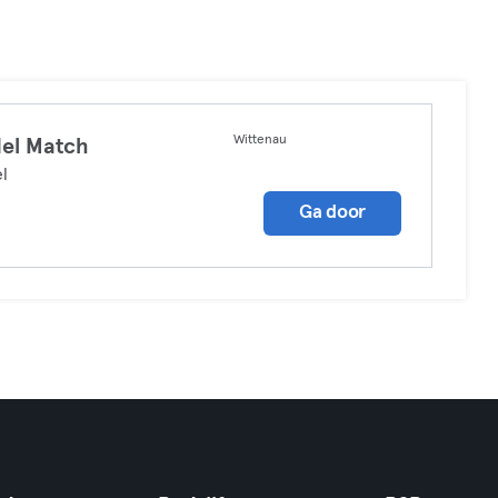
Wittenau
el Match
l
Ga door