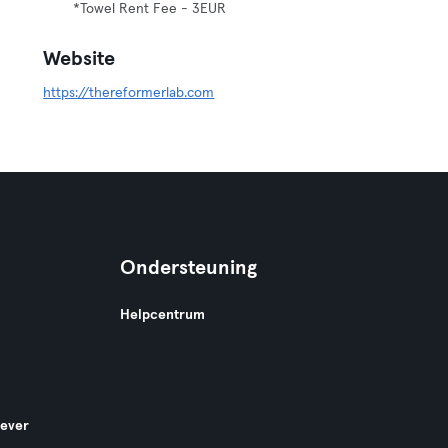
*Towel Rent Fee - 3EUR
Website
https://thereformerlab.com
Ondersteuning
Helpcentrum
gever