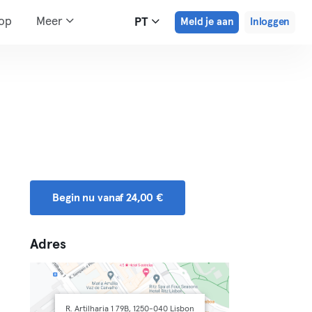
hop
Meer
PT
Meld je aan
Inloggen
Begin nu vanaf 24,00 €
Adres
R. Artilharia 1 79B, 1250-040 Lisbon