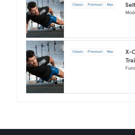
Sel
Classic
Premium
Max
Mode
X-C
Classic
Premium
Max
Tra
Func