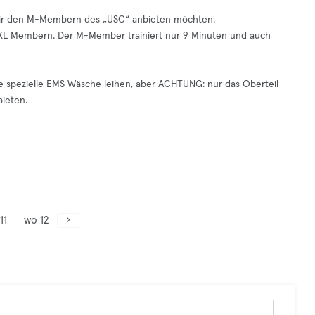
 wir den M-Membern des „USC“ anbieten möchten.
er XL Membern. Der M-Member trainiert nur 9 Minuten und auch
e spezielle EMS Wäsche leihen, aber ACHTUNG: nur das Oberteil
bieten.
11
wo 12