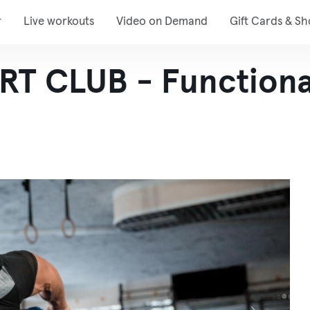
r
Live workouts
Video on Demand
Gift Cards & S
 CLUB - Functional