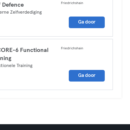
Friedrichshain
f Defence
rne Zelfverdediging
Ga door
Friedrichshain
ORE-6 Functional
ining
tionele Training
Ga door