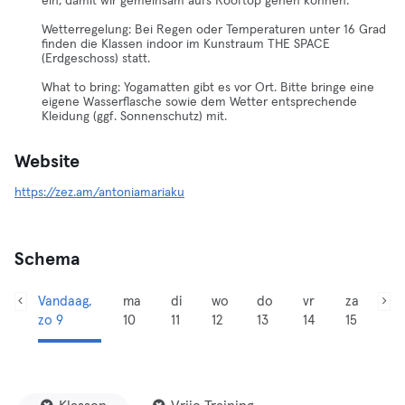
ein, damit wir gemeinsam aufs Rooftop gehen können.
Wetterregelung: Bei Regen oder Temperaturen unter 16 Grad
finden die Klassen indoor im Kunstraum THE SPACE
(Erdgeschoss) statt.
What to bring: Yogamatten gibt es vor Ort. Bitte bringe eine
eigene Wasserflasche sowie dem Wetter entsprechende
Kleidung (ggf. Sonnenschutz) mit.
Website
https://zez.am/antoniamariaku
Schema
Vandaag,
ma
di
wo
do
vr
za
zo 9
10
11
12
13
14
15