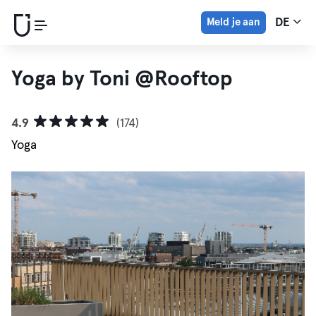
Meld je aan
DE
Yoga by Toni @Rooftop
4.9
(174)
Yoga