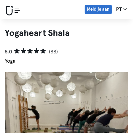
Meld je aan
PT
Yogaheart Shala
5.0
(88)
Yoga