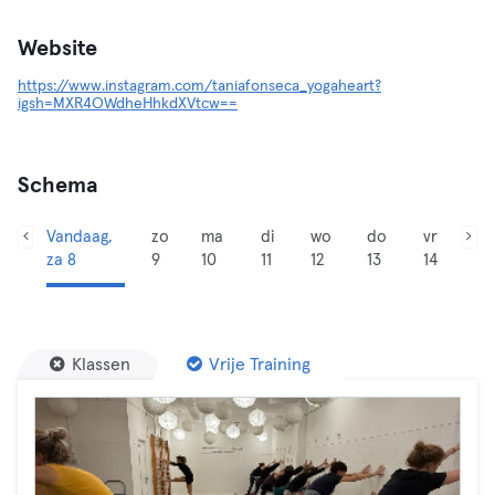
Website
https://www.instagram.com/taniafonseca_yogaheart?
igsh=MXR4OWdheHhkdXVtcw==
Schema
Vandaag,
zo
ma
di
wo
do
vr
za 8
9
10
11
12
13
14
Klassen
Vrije Training