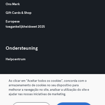
Ons Merk
Gift Cards & Shop
Europese
toegankelijkheidswet 2025
Ondersteuning
Helpcentrum
Ao clicar em "Aceitar todos os cookies", concorda com o
armazenamento de cookies no seu dispositivo para
melhorar a navegação no site, analisar a utilização do site e
Algemene Voorwaarden
Privacy
Bedrijfsgegevens
ajudar nas nossas iniciativas de marketing.
Membership opzeggen
Trek hier je contract terug