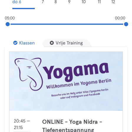
do 6
7
8
9
10
11
12
05:00
00:00
Klassen
Vrije Training
20:45 —
ONLINE - Yoga Nidra -
21:15
Tiefenentspannung