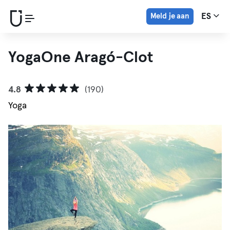
Meld je aan
ES
YogaOne Aragó-Clot
4.8
(190)
Yoga