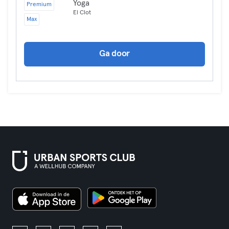
Yoga
Premium
El Clot
Max
Ga door