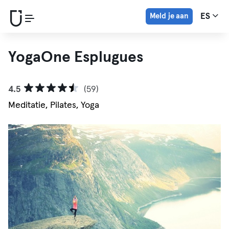
Meld je aan
ES
YogaOne Esplugues
4.5
(59)
Meditatie, Pilates, Yoga