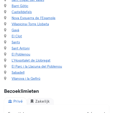
Sant Cugat del Vallès
Barri Gòtic
Castelldefels
Nova Esquerra de l'Eixample
Villapicina-Torre Llobeta
Gavá
El Clot
Sants
Sant Antoni
El Poblenou
L’Hospitalet de Llobregat
El Parc i la Llacuna del Poblenou
Sabadell
Vilanova i la Geltrú
Bezoeklimieten
Privé
Zakelijk