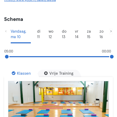
https://www.yoze.fr/salles/alesia
Schema
Vandaag,
di
wo
do
vr
za
zo
ma 10
11
12
13
14
15
16
05:00
00:00
Klassen
Vrije Training