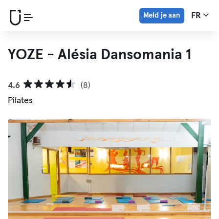
Meld je aan
FR
YOZE - Alésia Dansomania 1
4.6
(8)
Pilates