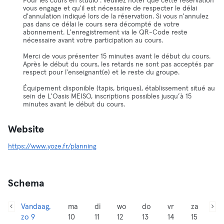
Pour les cours en studio : veuillez noter que cette réservation
vous engage et qu'il est nécessaire de respecter le délai
d'annulation indiqué lors de la réservation. Si vous n'annulez
pas dans ce délai le cours sera décompté de votre
abonnement. L'enregistrement via le QR-Code reste
nécessaire avant votre participation au cours.
Merci de vous présenter 15 minutes avant le début du cours.
Après le début du cours, les retards ne sont pas acceptés par
respect pour l'enseignant(e) et le reste du groupe.
Équipement disponible (tapis, briques), établissement situé au
sein de L'Oasis MEISO, inscriptions possibles jusqu’à 15
minutes avant le début du cours.
Website
https://www.yoze.fr/planning
Schema
Vandaag,
ma
di
wo
do
vr
za
zo 9
10
11
12
13
14
15