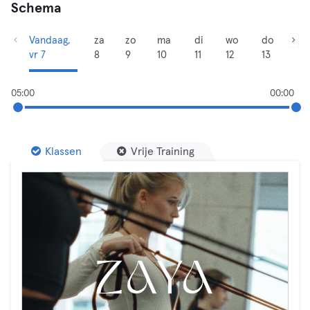
Schema
Vandaag,
za
zo
ma
di
wo
do
vr 7
8
9
10
11
12
13
05:00
00:00
Klassen
Vrije Training