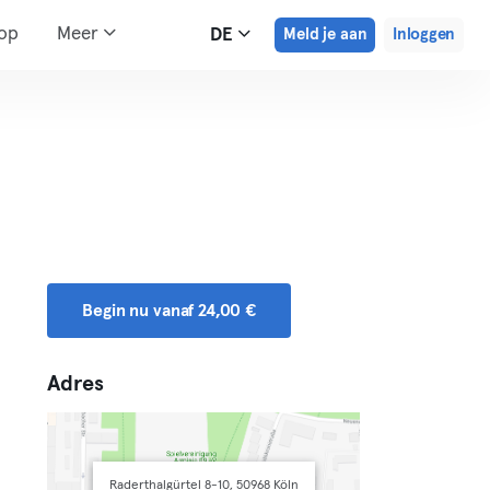
hop
Meer
DE
Meld je aan
Inloggen
Begin nu vanaf 24,00 €
Adres
Raderthalgürtel 8-10, 50968 Köln