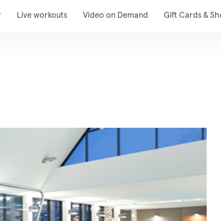
r
Live workouts
Video on Demand
Gift Cards & S