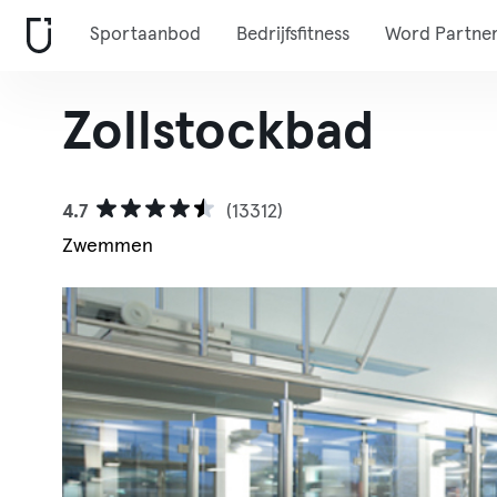
Sportaanbod
Bedrijfsfitness
Word Partne
Zollstockbad
4.7
(13312)
Zwemmen