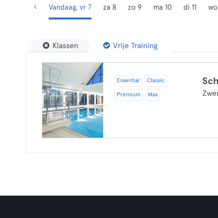
Vandaag, vr 7
za 8
zo 9
ma 10
di 11
wo
Klassen
Vrije Training
Sc
Essential
Classic
Zwe
Premium
Max