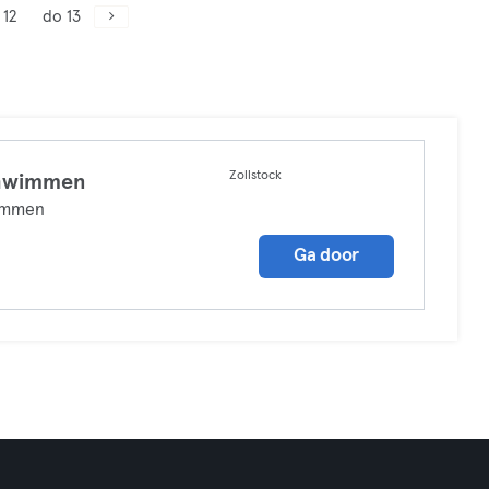
 12
do 13
Zollstock
hwimmen
mmen
Ga door