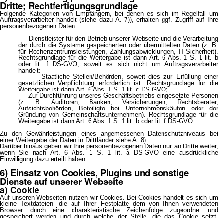
Dritte; Rechtfertigungsgrundlage
Folgende Kategorien von Empfängern, bei denen es sich im Regelfall um
Auftragsverarbeiter handelt (siehe dazu A. 7)), erhalten ggf. Zugriff auf Ihre
personenbezogenen Daten:
– Dienstleister für den Betrieb unserer Webseite und die Verarbeitung
der durch die Systeme gespeicherten oder übermittelten Daten (z. B.
für Rechenzentrumsleistungen, Zahlungsabwicklungen, IT-Sicherheit).
Rechtsgrundlage für die Weitergabe ist dann Art. 6 Abs. 1 S. 1 lit. b
oder lit. f DS-GVO, soweit es sich nicht um Auftragsverarbeiter
handelt;
– Staatliche Stellen/Behörden, soweit dies zur Erfüllung einer
gesetzlichen Verpflichtung erforderlich ist. Rechtsgrundlage für die
Weitergabe ist dann Art. 6 Abs. 1 S. 1 lit. c DS-GVO;
– Zur Durchführung unseres Geschäftsbetriebs eingesetzte Personen
(z. B. Auditoren, Banken, Versicherungen, Rechtsberater,
Aufsichtsbehörden, Beteiligte bei Unternehmenskäufen oder der
Gründung von Gemeinschaftsunternehmen). Rechtsgrundlage für die
Weitergabe ist dann Art. 6 Abs. 1 S. 1 lit. b oder lit. f DS-GVO.
Zu den Gewährleistungen eines angemessenen Datenschutzniveaus bei
einer Weitergabe der Daten in Drittländer siehe A. 8).
Darüber hinaus geben wir Ihre personenbezogenen Daten nur an Dritte weiter,
wenn Sie nach Art. 6 Abs. 1 S. 1 lit. a DS-GVO eine ausdrückliche
Einwilligung dazu erteilt haben.
6) Einsatz von Cookies, Plugins und sonstige
Dienste auf unserer Webseite
a) Cookie
Auf unseren Webseiten nutzen wir Cookies. Bei Cookies handelt es sich um
kleine Textdateien, die auf Ihrer Festplatte dem von Ihnen verwendeten
Browser durch eine charakteristische Zeichenfolge zugeordnet und
gespeichert werden und durch welche der Stelle, die das Cookie setzt,