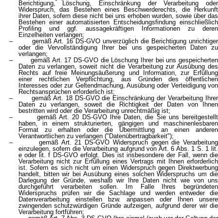
Berichtigung, Löschung, Einschränkung der Verarbeitung oder
Widerspruch, das Bestehen eines Beschwerderechts, die Herkunft
ihrer Daten, sofern diese nicht bei uns erhoben wurden, sowie über das
Bestehen einer automatisierten Entscheidungsfindung einschließlich
Profiling und ggf. aussagekräftigen Informationen zu deren
Einzelheiten verlangen;
– gemäß Art. 16 DS-GVO unverzüglich die Berichtigung unrichtiger
oder die Vervollständigung Ihrer bei uns gespeicherten Daten zu
verlangen;
– gemäß Art. 17 DS-GVO die Löschung Ihrer bei uns gespeicherten
Daten zu verlangen, soweit nicht die Verarbeitung zur Ausübung des
Rechts auf freie Meinungsäußerung und Information, zur Erfüllung
einer rechtlichen Verpflichtung, aus Gründen des öffentlichen
Interesses oder zur Geltendmachung, Ausübung oder Verteidigung von
Rechtsansprüchen erforderlich ist;
– gemäß Art. 18 DS-GVO die Einschränkung der Verarbeitung Ihrer
Daten zu verlangen, soweit die Richtigkeit der Daten von Ihnen
bestritten wird oder die Verarbeitung unrechtmäßig ist;
– gemäß Art. 20 DS-GVO Ihre Daten, die Sie uns bereitgestellt
haben, in einem strukturierten, gängigen und maschinenlesbaren
Format zu erhalten oder die Übermittlung an einen anderen
Verantwortlichen zu verlangen ("Datenübertragbarkeit");
– gemäß Art. 21 DS-GVO Widerspruch gegen die Verarbeitung
einzulegen, sofern die Verarbeitung aufgrund von Art. 6 Abs. 1 S. 1 lit.
e oder lit. f DS-GVO erfolgt. Dies ist insbesondere der Fall, wenn die
Verarbeitung nicht zur Erfüllung eines Vertrags mit Ihnen erforderlich
ist. Sofern es sich nicht um einen Widerspruch gegen Direktwerbung
handelt, bitten wir bei Ausübung eines solchen Widerspruchs um die
Darlegung der Gründe, weshalb wir Ihre Daten nicht wie von uns
durchgeführt verarbeiten sollen. Im Falle Ihres begründeten
Widerspruchs prüfen wir die Sachlage und werden entweder die
Datenverarbeitung einstellen bzw. anpassen oder Ihnen unsere
zwingenden schutzwürdigen Gründe aufzeigen, aufgrund derer wir die
Verarbeitung fortführen;