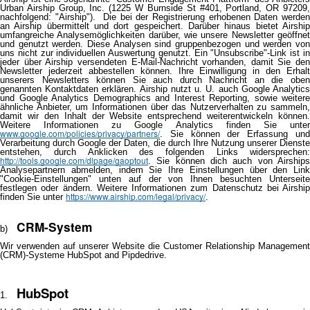
Urban Airship Group, Inc. (1225 W Burnside St #401, Portland, OR 97209,
nachfolgend: "Airship"). Die bei der Registrierung erhobenen Daten werden
an Airship übermittelt und dort gespeichert. Darüber hinaus bietet Airship
umfangreiche Analysemöglichkeiten darüber, wie unsere Newsletter geöffnet
und genutzt werden. Diese Analysen sind gruppenbezogen und werden von
uns nicht zur individuellen Auswertung genutzt. Ein "Unsubscribe"-Link ist in
jeder über Airship versendeten E-Mail-Nachricht vorhanden, damit Sie den
Newsletter jederzeit abbestellen können. Ihre Einwilligung in den Erhalt
unserers Newsletters können Sie auch durch Nachricht an die oben
genannten Kontaktdaten erklären. Airship nutzt u. U. auch Google Analytics
und Google Analytics Demographics and Interest Reporting, sowie weitere
ähnliche Anbieter, um Informationen über das Nutzerverhalten zu sammeln,
damit wir den Inhalt der Website entsprechend weiterentwickeln können.
Weitere Informationen zu Google Analytics finden Sie unter
www.google.com/policies/privacy/partners/
. Sie können der Erfassung und
Verarbeitung durch Google der Daten, die durch Ihre Nutzung unserer Dienste
entstehen, durch Anklicken des folgenden Links widersprechen:
http://tools.google.com/dlpage/gaoptout
. Sie können dich auch von Airships
Analysepartnern abmelden, indem Sie Ihre Einstellungen über den Link
"Cookie-Einstellungen" unten auf der von Ihnen besuchten Unterseite
festlegen oder ändern. Weitere Informationen zum Datenschutz bei Airship
https://www.airship.com/legal/privacy/
finden Sie unter
.
CRM-System
Wir verwenden auf unserer Website die Customer Relationship Management
(CRM)-Systeme HubSpot and Pipdedrive.
HubSpot