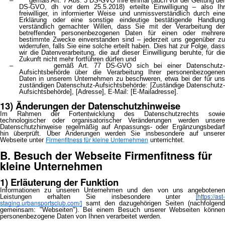
– gemäß Art. 7 Abs. 3 DS-GVO Ihre einmal (auch vor der Geltung der
DS-GVO, dh vor dem 25.5.2018) erteilte Einwilligung – also Ihr
freiwilliger, in informierter Weise und unmissverständlich durch eine
Erklärung oder eine sonstige eindeutige bestätigende Handlung
verständlich gemachter Willen, dass Sie mit der Verarbeitung der
betreffenden personenbezogenen Daten für einen oder mehrere
bestimmte Zwecke einverstanden sind – jederzeit uns gegenüber zu
widerrufen, falls Sie eine solche erteilt haben. Dies hat zur Folge, dass
wir die Datenverarbeitung, die auf dieser Einwilligung beruhte, für die
Zukunft nicht mehr fortführen dürfen und
– gemäß Art. 77 DS-GVO sich bei einer Datenschutz-
Aufsichtsbehörde über die Verarbeitung Ihrer personenbezogenen
Daten in unserem Unternehmen zu beschweren, etwa bei der für uns
zuständigen Datenschutz-Aufsichtsbehörde: [Zuständige Datenschutz-
Aufsichtsbehörde], [Adresse], E-Mail: [E-Mailadresse].
13) Änderungen der Datenschutzhinweise
Im Rahmen der Fortentwicklung des Datenschutzrechts sowie
technologischer oder organisatorischer Veränderungen werden unsere
Datenschutzhinweise regelmäßig auf Anpassungs- oder Ergänzungsbedarf
hin überprüft. Über Änderungen werden Sie insbesondere auf unserer
Firmenfitness für kleine Unternehmen
Webseite unter
unterrichtet.
B. Besuch der Webseite Firmenfitness für
kleine Unternehmen
1) Erläuterung der Funktion
Informationen zu unseren Unternehmen und den von uns angebotenen
[https://ast-
Leistungen erhalten Sie insbesondere unter
staging.urbansportsclub.com/]
samt den dazugehörigen Seiten (nachfolgend
gemeinsam: "Webseiten"). Bei einem Besuch unserer Webseiten können
personenbezogene Daten von Ihnen verarbeitet werden.