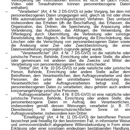
Verkörperung der Informationen kommt es nicht an (auch Fotos,
Video- oder Tonaufnahmen können personenbezogene Daten
enthalten).
– "Verarbeiten" (Art. 4 Nr. 2 DS-GVO) ist jeder Vorgang, bei dem mit
personenbezogenen Daten umgegangen wird, gleich ob mit oder ohne
Hilfe automatisierter (dh technikgestützter) Verfahren. Dies umfasst
insbesondere das Erheben (dh die Beschaffung), das Erfassen, die
Organisation, das Ordnen, die Speicherung, die Anpassung oder
Veränderung, das Auslesen, das Abfragen, die Verwendung, die
Offenlegung durch Übermittlung, die Verbreitung oder sonstige
Bereitstellung, den Abgleich, die Verknüpfung, die Einschränkung, das
Löschen oder die Vernichtung von personenbezogenen Daten sowie
die Änderung einer Ziel- oder Zweckbestimmung, die einer
Datenverarbeitung ursprünglich zugrunde gelegt wurde.
– "Verantwortlicher" (Art. 4 Nr. 7 DS-GVO) ist die natürliche oder
juristische Person, Behörde, Einrichtung oder andere Stelle, die allein
oder gemeinsam mit anderen über die Zwecke und Mittel der
Verarbeitung von personenbezogenen Daten entscheidet.
– "Dritter" (Art. 4 Nr. 10 DS-GVO) ist jede natürliche oder juristische
Person, Behörde, Einrichtung oder andere Stelle außer dem
Betroffenen, dem Verantwortlichen, dem Auftragsverarbeiter und den
Personen, die unter der unmittelbaren Verantwortung des
Verantwortlichen oder Auftragsverarbeiters befugt sind, die
personenbezogenen Daten zu verarbeiten; dazu gehören auch andere
konzernangehörige juristische Personen.
– "Auftragsverarbeiter" (Art. 4 Nr. 8 DS-GVO) ist eine natürliche oder
juristische Person, Behörde, Einrichtung oder andere Stelle, die
personenbezogene Daten im Auftrag des Verantwortlichen,
insbesondere gemäß dessen Weisungen, verarbeitet (z. B. IT-
Dienstleister). Im datenschutzrechtlichen Sinne ist ein
Auftragsverarbeiter, insbesondere kein Dritter.
– "Einwilligung" (Art. 4 Nr. 11 DS-GVO) der betroffenen Person
bezeichnet jede freiwillig für den bestimmten Fall, in informierter Weise
und unmissverständlich abgegebene Willensbekundung in Form einer
Erklärung oder einer sonstigen eindeutigen bestätigenden Handlung,