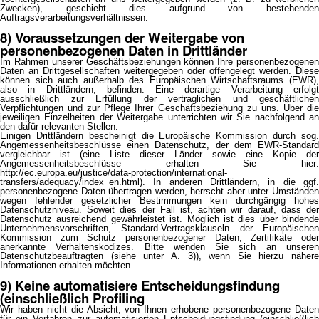
Zwecken), geschieht dies aufgrund von bestehenden
Auftragsverarbeitungsverhältnissen.
8) Voraussetzungen der Weitergabe von
personenbezogenen Daten in Drittländer
Im Rahmen unserer Geschäftsbeziehungen können Ihre personenbezogenen
Daten an Drittgesellschaften weitergegeben oder offengelegt werden. Diese
können sich auch außerhalb des Europäischen Wirtschaftsraums (EWR),
also in Drittländern, befinden. Eine derartige Verarbeitung erfolgt
ausschließlich zur Erfüllung der vertraglichen und geschäftlichen
Verpflichtungen und zur Pflege Ihrer Geschäftsbeziehung zu uns. Über die
jeweiligen Einzelheiten der Weitergabe unterrichten wir Sie nachfolgend an
den dafür relevanten Stellen.
Einigen Drittländern bescheinigt die Europäische Kommission durch sog.
Angemessenheitsbeschlüsse einen Datenschutz, der dem EWR-Standard
vergleichbar ist (eine Liste dieser Länder sowie eine Kopie der
Angemessenheitsbeschlüsse erhalten Sie hier:
http://ec.europa.eu/justice/data-protection/international-
transfers/adequacy/index_en.html). In anderen Drittländern, in die ggf.
personenbezogene Daten übertragen werden, herrscht aber unter Umständen
wegen fehlender gesetzlicher Bestimmungen kein durchgängig hohes
Datenschutzniveau. Soweit dies der Fall ist, achten wir darauf, dass der
Datenschutz ausreichend gewährleistet ist. Möglich ist dies über bindende
Unternehmensvorschriften, Standard-Vertragsklauseln der Europäischen
Kommission zum Schutz personenbezogener Daten, Zertifikate oder
anerkannte Verhaltenskodizes. Bitte wenden Sie sich an unseren
Datenschutzbeauftragten (siehe unter A. 3)), wenn Sie hierzu nähere
Informationen erhalten möchten.
9) Keine automatisiere Entscheidungsfindung
(einschließlich Profiling
Wir haben nicht die Absicht, von Ihnen erhobene personenbezogene Daten
für ein Verfahren zur automatisierten Entscheidungsfindung (einschließlich