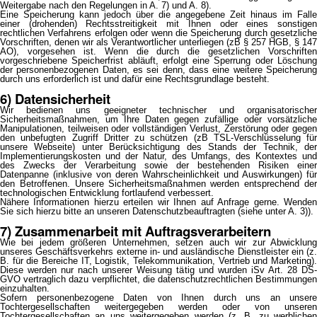
Weitergabe nach den Regelungen in A. 7) und A. 8).
Eine Speicherung kann jedoch über die angegebene Zeit hinaus im Falle
einer (drohenden) Rechtsstreitigkeit mit Ihnen oder eines sonstigen
rechtlichen Verfahrens erfolgen oder wenn die Speicherung durch gesetzliche
Vorschriften, denen wir als Verantwortlicher unterliegen (zB § 257 HGB, § 147
AO), vorgesehen ist. Wenn die durch die gesetzlichen Vorschriften
vorgeschriebene Speicherfrist abläuft, erfolgt eine Sperrung oder Löschung
der personenbezogenen Daten, es sei denn, dass eine weitere Speicherung
durch uns erforderlich ist und dafür eine Rechtsgrundlage besteht.
6) Datensicherheit
Wir bedienen uns geeigneter technischer und organisatorischer
Sicherheitsmaßnahmen, um Ihre Daten gegen zufällige oder vorsätzliche
Manipulationen, teilweisen oder vollständigen Verlust, Zerstörung oder gegen
den unbefugten Zugriff Dritter zu schützen (zB TSL-Verschlüsselung für
unsere Webseite) unter Berücksichtigung des Stands der Technik, der
Implementierungskosten und der Natur, des Umfangs, des Kontextes und
des Zwecks der Verarbeitung sowie der bestehenden Risiken einer
Datenpanne (inklusive von deren Wahrscheinlichkeit und Auswirkungen) für
den Betroffenen. Unsere Sicherheitsmaßnahmen werden entsprechend der
technologischen Entwicklung fortlaufend verbessert.
Nähere Informationen hierzu erteilen wir Ihnen auf Anfrage gerne. Wenden
Sie sich hierzu bitte an unseren Datenschutzbeauftragten (siehe unter A. 3)).
7) Zusammenarbeit mit Auftragsverarbeitern
Wie bei jedem größeren Unternehmen, setzen auch wir zur Abwicklung
unseres Geschäftsverkehrs externe in- und ausländische Dienstleister ein (z.
B. für die Bereiche IT, Logistik, Telekommunikation, Vertrieb und Marketing).
Diese werden nur nach unserer Weisung tätig und wurden iSv Art. 28 DS-
GVO vertraglich dazu verpflichtet, die datenschutzrechtlichen Bestimmungen
einzuhalten.
Sofern personenbezogene Daten von Ihnen durch uns an unsere
Tochtergesellschaften weitergegeben werden oder von unseren
Tochtergesellschaften an uns weitergegeben werden (z. B. zu werblichen