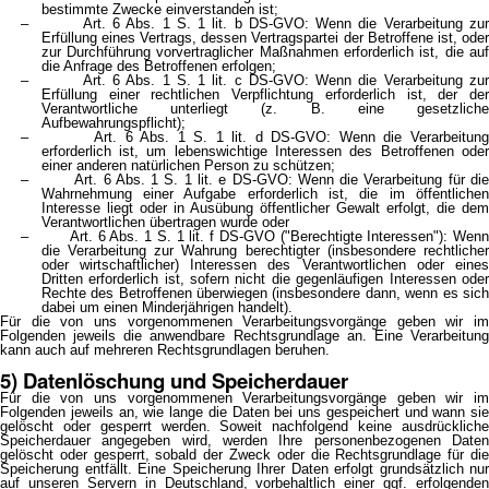
bestimmte Zwecke einverstanden ist;
– Art. 6 Abs. 1 S. 1 lit. b DS-GVO: Wenn die Verarbeitung zur
Erfüllung eines Vertrags, dessen Vertragspartei der Betroffene ist, oder
zur Durchführung vorvertraglicher Maßnahmen erforderlich ist, die auf
die Anfrage des Betroffenen erfolgen;
– Art. 6 Abs. 1 S. 1 lit. c DS-GVO: Wenn die Verarbeitung zur
Erfüllung einer rechtlichen Verpflichtung erforderlich ist, der der
Verantwortliche unterliegt (z. B. eine gesetzliche
Aufbewahrungspflicht);
– Art. 6 Abs. 1 S. 1 lit. d DS-GVO: Wenn die Verarbeitung
erforderlich ist, um lebenswichtige Interessen des Betroffenen oder
einer anderen natürlichen Person zu schützen;
– Art. 6 Abs. 1 S. 1 lit. e DS-GVO: Wenn die Verarbeitung für die
Wahrnehmung einer Aufgabe erforderlich ist, die im öffentlichen
Interesse liegt oder in Ausübung öffentlicher Gewalt erfolgt, die dem
Verantwortlichen übertragen wurde oder
– Art. 6 Abs. 1 S. 1 lit. f DS-GVO ("Berechtigte Interessen"): Wenn
die Verarbeitung zur Wahrung berechtigter (insbesondere rechtlicher
oder wirtschaftlicher) Interessen des Verantwortlichen oder eines
Dritten erforderlich ist, sofern nicht die gegenläufigen Interessen oder
Rechte des Betroffenen überwiegen (insbesondere dann, wenn es sich
dabei um einen Minderjährigen handelt).
Für die von uns vorgenommenen Verarbeitungsvorgänge geben wir im
Folgenden jeweils die anwendbare Rechtsgrundlage an. Eine Verarbeitung
kann auch auf mehreren Rechtsgrundlagen beruhen.
5) Datenlöschung und Speicherdauer
Für die von uns vorgenommenen Verarbeitungsvorgänge geben wir im
Folgenden jeweils an, wie lange die Daten bei uns gespeichert und wann sie
gelöscht oder gesperrt werden. Soweit nachfolgend keine ausdrückliche
Speicherdauer angegeben wird, werden Ihre personenbezogenen Daten
gelöscht oder gesperrt, sobald der Zweck oder die Rechtsgrundlage für die
Speicherung entfällt. Eine Speicherung Ihrer Daten erfolgt grundsätzlich nur
auf unseren Servern in Deutschland, vorbehaltlich einer ggf. erfolgenden