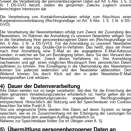
Soweit die Verarbeitung der personenbezogenen Daten auf Art. 6 Abs. 1 S. 1
lit. f DS-GVO beruht, stellen die genannten Zwecke zugleich unsere
berechtigten Interessen dar.
Die Verarbeitung von Kontaktformulardaten erfolgt zum Abschluss einer
Kooperationsvereinbarung (Rechtsgrundlage ist Art. 6 Abs. 1 S. 1 lit. b DS-
GVO).
Die Verarbeitung der Newsletterdaten erfolgt zum Zweck der Zusendung des
Newsletters. Im Rahmen der Anmeldung zu unserem Newsletter willigen Sie
in die Verarbeitung Ihrer personenbezogenen Daten ein (Rechtsgrundlage ist
Art. 6 Abs. 1 lit. a DS-GVO). Für die Anmeldung zu unserem Newsletter
verwenden wir das sog. Double-Opt-In-Verfahren. Das heißt, dass wir Ihnen
nach Ihrer Anmeldung eine E-Mail an die angegebene E-Mail-Adresse
senden, in welcher wir Sie um Bestätigung bitten, dass Sie den Versand des
Newsletters wünschen. Zweck dieses Verfahrens ist, Ihre Anmeldung
nachweisen und ggf. einen möglichen Missbrauch Ihrer persönlichen Daten
aufklären zu können. Ihre Einwilligung in die Übersendung des Newsletters
können Sie jederzeit widerrufen und den Newsletter abbestellen. Den
Widerruf können Sie durch Klick auf den in jeder Newsletter-E-Mail
bereitgestellten Link erklären.
4) Dauer der Datenverarbeitung
Ihre Daten werden nur so lange verarbeitet, wie dies für die Erreichung der
oben genannten Verarbeitungszwecke erforderlich ist; hierfür gelten die im
Rahmen der Verarbeitungszwecke angegebenen Rechtsgrundlagen
entsprechend. Hinsichtlich der Nutzung und der Speicherdauer von Cookies
beachten Sie bitte Punkt A. 5).
Von uns eingesetzte Dritte werden Ihre Daten auf deren System so lange
speichern, wie es im Zusammenhang mit der Erbringung der Leistungen für
uns entsprechend dem jeweiligen Auftrag erforderlich ist.
Näheres zur Speicherdauer finden Sie im Übrigen unter A. 5).
5) Übermittlung personenbezogener Daten an