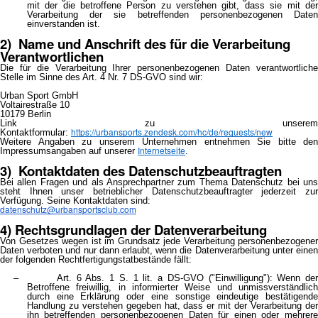
mit der die betroffene Person zu verstehen gibt, dass sie mit der
Verarbeitung der sie betreffenden personenbezogenen Daten
einverstanden ist.
2) Name und Anschrift des für die Verarbeitung
Verantwortlichen
Die für die Verarbeitung Ihrer personenbezogenen Daten verantwortliche
Stelle im Sinne des Art. 4 Nr. 7 DS-GVO sind wir:
Urban Sport GmbH
Voltairestraße 10
10179 Berlin
Link zu unserem
https://urbansports.zendesk.com/hc/de/requests/new
Kontaktformular:
Weitere Angaben zu unserem Unternehmen entnehmen Sie bitte den
Internetseite
Impressumsangaben auf unserer
.
3) Kontaktdaten des Datenschutzbeauftragten
Bei allen Fragen und als Ansprechpartner zum Thema Datenschutz bei uns
steht Ihnen unser betrieblicher Datenschutzbeauftragter jederzeit zur
Verfügung. Seine Kontaktdaten sind:
datenschutz@urbansportsclub.com
4) Rechtsgrundlagen der Datenverarbeitung
Von Gesetzes wegen ist im Grundsatz jede Verarbeitung personenbezogener
Daten verboten und nur dann erlaubt, wenn die Datenverarbeitung unter einen
der folgenden Rechtfertigungstatbestände fällt:
– Art. 6 Abs. 1 S. 1 lit. a DS-GVO ("Einwilligung"): Wenn der
Betroffene freiwillig, in informierter Weise und unmissverständlich
durch eine Erklärung oder eine sonstige eindeutige bestätigende
Handlung zu verstehen gegeben hat, dass er mit der Verarbeitung der
ihn betreffenden personenbezogenen Daten für einen oder mehrere