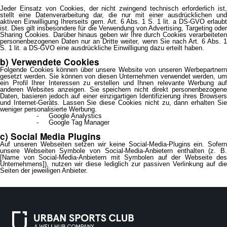
Jeder Einsatz von Cookies, der nicht zwingend technisch erforderlich ist,
stellt eine Datenverarbeitung dar, die nur mit einer ausdrücklichen und
aktiven Einwilligung Ihrerseits gem. Art. 6 Abs. 1 S. 1 lit. a DS-GVO erlaubt
ist. Dies gilt insbesondere für die Verwendung von Advertising, Targeting oder
Sharing Cookies. Darüber hinaus geben wir Ihre durch Cookies verarbeiteten
personenbezogenen Daten nur an Dritte weiter, wenn Sie nach Art. 6 Abs. 1
S. 1 lit. a DS-GVO eine ausdrückliche Einwilligung dazu erteilt haben.
b) Verwendete Cookies
Folgende Cookies können über unsere Website von unseren Werbepartnern
gesetzt werden. Sie können von diesen Unternehmen verwendet werden, um
ein Profil Ihrer Interessen zu erstellen und Ihnen relevante Werbung auf
anderen Websites anzeigen. Sie speichern nicht direkt personenbezogene
Daten, basieren jedoch auf einer einzigartigen Identifizierung ihres Browsers
und Internet-Geräts. Lassen Sie diese Cookies nicht zu, dann erhalten Sie
weniger personalisierte Werbung.
Google Analystics
Google Tag Manager
c) Social Media Plugins
Auf unseren Webseiten setzen wir keine Social-Media-Plugins ein. Sofern
unsere Webseiten Symbole von Social-Media-Anbietern enthalten (z. B.
[Name von Social-Media-Anbietern mit Symbolen auf der Webseite des
Unternehmens]), nutzen wir diese lediglich zur passiven Verlinkung auf die
Seiten der jeweiligen Anbieter.