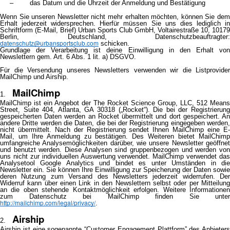
– das Datum und die Uhrzeit der Anmeldung und Bestätigung
Wenn Sie unseren Newsletter nicht mehr erhalten möchten, können Sie dem
Erhalt jederzeit widersprechen. Hierfür müssen Sie uns dies lediglich in
Schriftform (E-Mail, Brief) Urban Sports Club GmbH, Voltairestraße 10, 10179
Berlin, Deutschland, Datenschutzbeauftragter:
datenschutz@urbansportsclub.com
schicken.
Grundlage der Verarbeitung ist deine Einwilligung in den Erhalt von
Newslettern gem. Art. 6 Abs. 1 lit. a) DSGVO.
Für die Versendung unseres Newsletters verwenden wir die Listprovider
MailChimp und Airship.
MailChimp
MailChimp ist ein Angebot der The Rocket Science Group, LLC, 512 Means
Street, Suite 404, Atlanta, GA 30318 („Rocket“). Die bei der Registrierung
gespeicherten Daten werden an Rocket übermittelt und dort gespeichert. An
andere Dritte werden die Daten, die bei der Registrierung eingegeben werden,
nicht übermittelt. Nach der Registrierung sendet Ihnen MailChimp eine E-
Mail, um Ihre Anmeldung zu bestätigen. Des Weiteren bietet MailChimp
umfangreiche Analysemöglichkeiten darüber, wie unsere Newsletter geöffnet
und benutzt werden. Diese Analysen sind gruppenbezogen und werden von
uns nicht zur individuellen Auswertung verwendet. MailChimp verwendet das
Analysetool Google Analytics und bindet es unter Umständen in die
Newsletter ein. Sie können Ihre Einwilligung zur Speicherung der Daten sowie
deren Nutzung zum Versand des Newsletters jederzeit widerrufen. Der
Widerruf kann über einen Link in den Newslettern selbst oder per Mitteilung
an die oben stehende Kontaktmöglichkeit erfolgen. Weitere Informationen
zum Datenschutz bei MailChimp finden Sie unter
http://mailchimp.com/legal/privacy/
.
Airship
Airship ist eine sogenannte “Customer Engagement Plattform” des Anbieters