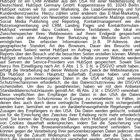
HubSpot ist ein CRM Anbieter aus den USA mit einer Niederlassung in
Deutschland, HubSpot Germany GmbH, Koppenstrasse 93, 10243 Berlin.
HubSpot nutzen wir für unser Marketing, die Lead-Generierung und für
Kundendienstzwecke. Hierzu zählen unter anderem das E-Mail-Marketing,
welches den Versand von Newsletter sowie automatisierte Mailings steuert,
Social Media Publishing und Reporting, Kontaktmanagement wie die
Nutzersegmentierung und CRM, Landing Pages und Kontaktformulare.
HubSpot verwendet dazu Cookies, kleine Textdateien, die lokal im
Zwischenspeicher Ihres Webbrowsers auf Ihrem Endgerät gespeichert
werden und eine Analyse Ihrer Benutzung der Website durch uns
ermöglichen. Die erfassten Informationen (z.B. IP-Adresse, der
geographische Standort, Art des Browsers, Dauer des Besuchs und
aufgerufene Seiten) wertet HubSpot im Auftrag von uns aus, damit wir
Reports über den Besuch und die besuchten Seiten erstellen können. Mittels
HubSpot erfasste Informationen sowie die Inhalte unserer Website werden
auf Servern der Service-Providern von HubSpot gespeichert. Soweit Sie
hierzu Ihre Einwilligung nach Art. 6 Abs. 1 S. 1 lit. a DSGVO erteilt haben,
erfolgt die Verarbeitung auf dieser Website zum Zweck der Websiteanalyse.
Da HubSpot in Ihren Hauptsitz außerhalb Europas haben und eine
Übertragung personenbezogener Daten in die USA erfolgt, sind weitere
Schutzmechanismen erforderlich, die das Datenschutzniveau der DSGVO
sicherstellen. Um dies zu gewährleisten, haben wir mit dem Anbieter
Standarddatenschutzklauseln gemäß Art. 46 Abs. 2 lit. c DSGVO vereinbart.
Diese verpflichten den Empfänger der Daten in den USA die Daten
entsprechend dem Schutzniveau in Europa zu verarbeiten. In Fällen, in
denen dies auch durch diese vertragliche Erweiterung nicht sichergestellt
werden kann, bemühen wir uns um darüberhinausgehende Regelungen und
Zusagen des Empfängers in den USA. Die Daten werden gelöscht, sobald
sie für die Erreichung des Zweckes ihrer Erhebung nicht mehr erforderlich
sind. Sie können der Erfassung der Daten durch HubSpot und der Setzung
von Cookies dauerhaft widersprechen, indem Sie die Speicherung von
Cookies durch Ihre Browsereinstellungen entsprechend verhindern. Sie
können gegen die Verarbeitung Ihrer personenbezogenen Daten jederzeit mit
Wirkung für die Zukunft Widerspruch einlegen. Mehr über die Daten, die
durch die Verwendung von Hubspot verarbeitet werden, erfahren Sie in der