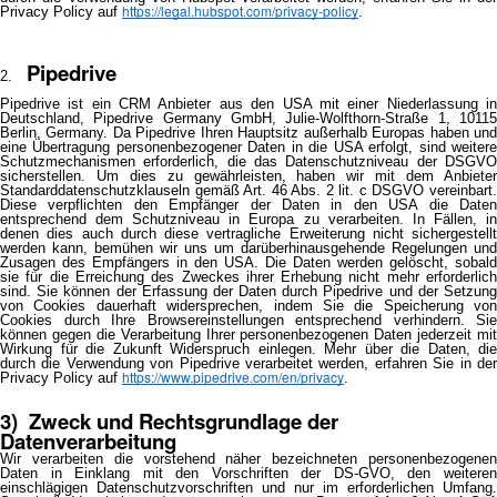
https://legal.hubspot.com/privacy-policy
Privacy Policy auf
.
Pipedrive
Pipedrive ist ein CRM Anbieter aus den USA mit einer Niederlassung in
Deutschland, Pipedrive Germany GmbH, Julie-Wolfthorn-Straße 1, 10115
Berlin, Germany. Da Pipedrive Ihren Hauptsitz außerhalb Europas haben und
eine Übertragung personenbezogener Daten in die USA erfolgt, sind weitere
Schutzmechanismen erforderlich, die das Datenschutzniveau der DSGVO
sicherstellen. Um dies zu gewährleisten, haben wir mit dem Anbieter
Standarddatenschutzklauseln gemäß Art. 46 Abs. 2 lit. c DSGVO vereinbart.
Diese verpflichten den Empfänger der Daten in den USA die Daten
entsprechend dem Schutzniveau in Europa zu verarbeiten. In Fällen, in
denen dies auch durch diese vertragliche Erweiterung nicht sichergestellt
werden kann, bemühen wir uns um darüberhinausgehende Regelungen und
Zusagen des Empfängers in den USA. Die Daten werden gelöscht, sobald
sie für die Erreichung des Zweckes ihrer Erhebung nicht mehr erforderlich
sind. Sie können der Erfassung der Daten durch Pipedrive und der Setzung
von Cookies dauerhaft widersprechen, indem Sie die Speicherung von
Cookies durch Ihre Browsereinstellungen entsprechend verhindern. Sie
können gegen die Verarbeitung Ihrer personenbezogenen Daten jederzeit mit
Wirkung für die Zukunft Widerspruch einlegen. Mehr über die Daten, die
durch die Verwendung von Pipedrive verarbeitet werden, erfahren Sie in der
https://www.pipedrive.com/en/privacy
Privacy Policy auf
.
3) Zweck und Rechtsgrundlage der
Datenverarbeitung
Wir verarbeiten die vorstehend näher bezeichneten personenbezogenen
Daten in Einklang mit den Vorschriften der DS-GVO, den weiteren
einschlägigen Datenschutzvorschriften und nur im erforderlichen Umfang.