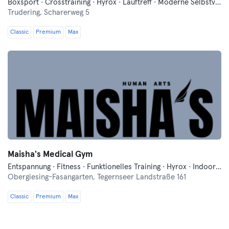
Boxsport · Crosstraining · Hyrox · Lauftreff · Moderne Selbstverteidigung · Yoga
Trudering,
Scharerweg 5
Classic
Premium
Max
Maisha's Medical Gym
Entspannung · Fitness · Funktionelles Training · Hyrox · Indoorcycling · Lauftreff · Mixed Martial Arts · Pilates · Tanzen · Yoga
Obergiesing-Fasangarten,
Tegernseer Landstraße 161
Classic
Premium
Max