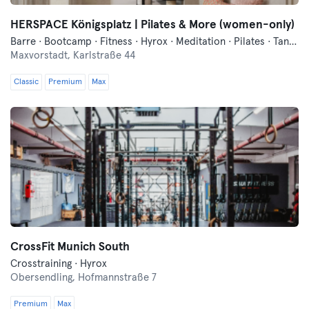
HERSPACE Königsplatz | Pilates & More (women-only)
Barre · Bootcamp · Fitness · Hyrox · Meditation · Pilates · Tanzen · Traditionell-Asiatische Kampfkünste · Yoga
Maxvorstadt,
Karlstraße 44
Classic
Premium
Max
CrossFit Munich South
Crosstraining · Hyrox
Obersendling,
Hofmannstraße 7
Premium
Max