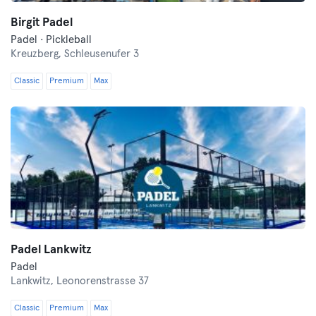
Birgit Padel
Padel · Pickleball
Kreuzberg,
Schleusenufer 3
Classic
Premium
Max
Padel Lankwitz
Padel
Lankwitz,
Leonorenstrasse 37
Classic
Premium
Max