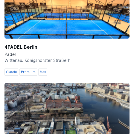
4PADEL Berlin
Padel
Wittenau,
Königshorster Straße 11
Classic
Premium
Max