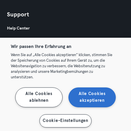
Support
Help Center
Wir passen Ihre Erfahrung an
Wenn Sie auf „Alle Cookies akzeptieren“ klicken, stimmen Sie
der Speicherung von Cookies auf Ihrem Gerät zu, um die
Websitenavigation zu verbessern, die Websitenutzung zu
© 2026 Urban Sports Group GmbH. All rights reserved.
analysieren und unsere Marketingbemühungen zu
AGB
Datenschutz
Impressum
unterstützen.
Hier Verträge widerrufen
Alle Cookies
Alle Cookies
ablehnen
akzeptieren
Karte anzeigen
Cookie-Einstellungen