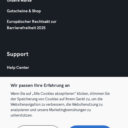
Unsere Marke
Gutscheine & Shop
Europäischer Rechtsakt zur
Barrierefreiheit 2025
Support
Help Center
Wir passen Ihre Erfahrung an
Wenn Sie auf „Alle Cookies akzeptieren“ klicken, stimmen Sie
der Speicherung von Cookies auf Ihrem Gerät zu, um die
Websitenavigation zu verbessern, die Websitenutzung zu
© 2026 Urban Sports Group GmbH. All rights reserved.
analysieren und unsere Marketingbemühungen zu
AGB
Datenschutz
Impressum
unterstützen.
Hier Verträge widerrufen