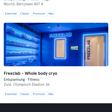
Noord,
Bercylaan 807 A
Essential
Classic
Premium
Max
Freezlab - Whole body cryo
Entspannung · Fitness
Zuid,
Olympisch Stadion 36
Essential
Classic
Premium
Max