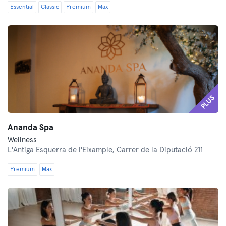
Essential
Classic
Premium
Max
PLUS
Ananda Spa
Wellness
L'Antiga Esquerra de l'Eixample,
Carrer de la Diputació 211
Premium
Max