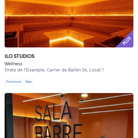
PLUS
ILO STUDIOS
Wellness
Dreta de l'Eixample,
Carrer de Bailèn 56, Local 1
Premium
Max