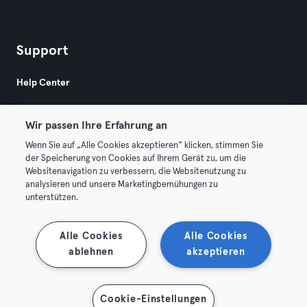
Support
Help Center
Wir passen Ihre Erfahrung an
Wenn Sie auf „Alle Cookies akzeptieren“ klicken, stimmen Sie
der Speicherung von Cookies auf Ihrem Gerät zu, um die
Websitenavigation zu verbessern, die Websitenutzung zu
© 2026 Urban Sports Group GmbH. All rights reserved.
analysieren und unsere Marketingbemühungen zu
AGB
Datenschutz
Impressum
unterstützen.
Vertrag hier kündigen
Hier Verträge widerrufen
Alle Cookies
Alle Cookies
ablehnen
akzeptieren
Karte anzeigen
Cookie-Einstellungen