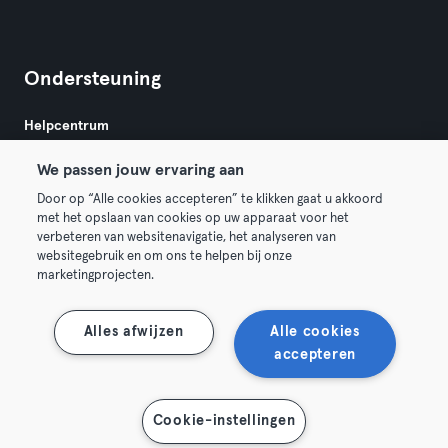
Ondersteuning
Helpcentrum
We passen jouw ervaring aan
Door op “Alle cookies accepteren” te klikken gaat u akkoord
met het opslaan van cookies op uw apparaat voor het
verbeteren van websitenavigatie, het analyseren van
websitegebruik en om ons te helpen bij onze
Algemene Voorwaarden
Privacy
Bedrijfsgegevens
marketingprojecten.
Membership opzeggen
Trek hier je contract terug
Alles afwijzen
Alle cookies
accepteren
Toon kaart
Cookie-instellingen