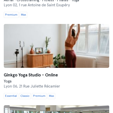
Aerial · Crosstraining · Fitness · Pilates · Yoga
Lyon 02,
1 rue Antoine de Saint Exupéry
Premium
Max
Ginkgo Yoga Studio - Online
Yoga
Lyon 06,
21 Rue Juliette Récamier
Essential
Classic
Premium
Max