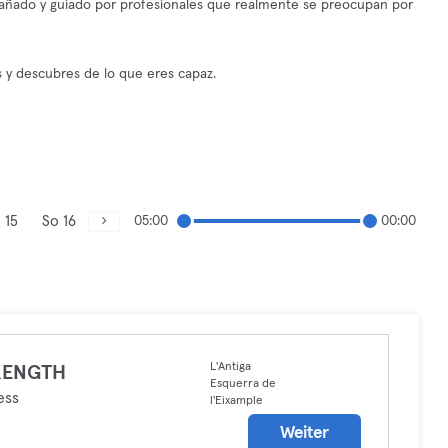
pañado y guiado por profesionales que realmente se preocupan por
s y descubres de lo que eres capaz.
 15
So 16
05:00
00:00
L'Antiga
RENGTH
Esquerra de
ess
l'Eixample
Weiter