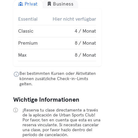
Privat
Business
Essential
Hier nicht verfügbar
Classic
4 / Monat
Premium
8 / Monat
Max
8 / Monat
Bei bestimmten Kursen oder Aktivitäten
können zusätzliche Check-in-Limits
gelten.
Wichtige Informationen
¡Reserva tu clase directamente a través
de la aplicación de Urban Sports Club!
Por favor, ten en cuenta que esta es una
reserva vinculante. Si necesitas cancelar
una clase, por favor hazlo dentro del
período de cancelación.