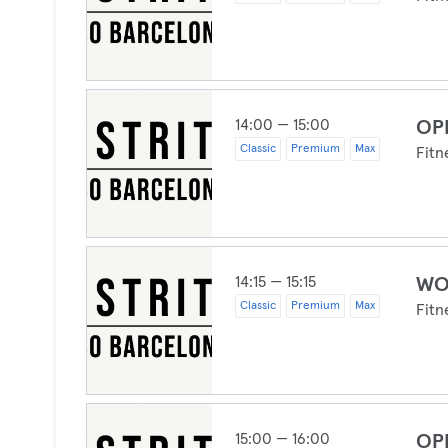
14:00 — 15:00
OP
Classic
Premium
Max
Fitn
14:15 — 15:15
WO
Classic
Premium
Max
Fitn
15:00 — 16:00
OP