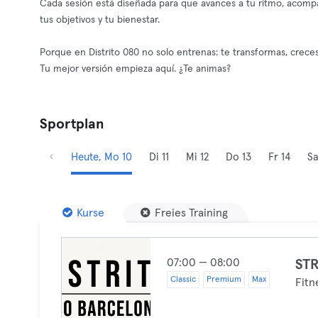
Cada sesión está diseñada para que avances a tu ritmo, acom
tus objetivos y tu bienestar.
Porque en Distrito 080 no solo entrenas: te transformas, crece
Tu mejor versión empieza aquí. ¿Te animas?
Sportplan
Heute, Mo 10
Di 11
Mi 12
Do 13
Fr 14
Sa
Kurse
Freies Training
07:00 — 08:00
ST
Classic
Premium
Max
Fitn