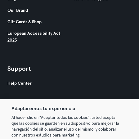
Our Brand
Gift Cards & Shop
European Accessibility Act
2025
Support
Help Center
Adaptaremos tu experiencia
Al hacer clic en “Aceptar todas las cookies”, usted acepta
que las cookies se guarden en su dispositivo para mejorar la
© 2026 Urban Sports Group GmbH. All rights reserved.
navegación del sitio, analizar el uso del mismo, y colaborar
Terms & Conditions
Privacy
Imprint
con nuestros estudios para marketing.