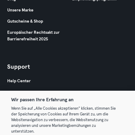
Unsere Marke
Gutscheine & Shop
Europäischer Rechtsakt zur
Barrierefreiheit 2025
Support
Help Center
Wir passen Ihre Erfahrung an
Wenn Sie auf „Alle Cookies akzeptieren“ klicken, stimmen Sie
der Speicherung von Cookies auf Ihrem Gerät zu, um die
Websitenavigation zu verbessern, die Websitenutzung zu
© 2026 Urban Sports Group GmbH. All rights reserved.
analysieren und unsere Marketingbemühungen zu
AGB
Datenschutz
Impressum
unterstützen.